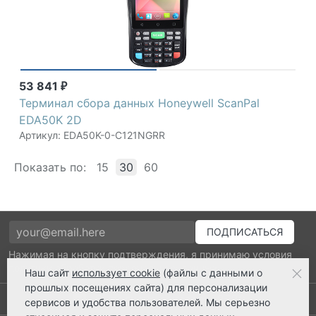
53 841
₽
Терминал сбора данных Honeywell ScanPal
EDA50K 2D
Артикул: EDA50K-0-C121NGRR
Показать по:
15
30
60
Нажимая на кнопку подтверждения, я принимаю условия
политики обработки персональных данных
Наш сайт
использует cookie
(файлы с данными о
прошлых посещениях сайта) для персонализации
Выполнено заказов: 52520
сервисов и удобства пользователей. Мы серьезно