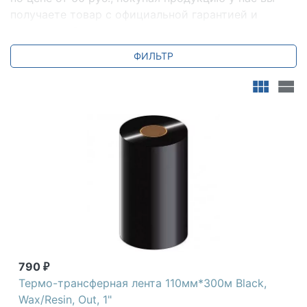
получаете товар с официальной гарантией и
поддержкой на весь период эксплуатации.
Заказать Риббоны (термотрансферные красящие
ФИЛЬТР
ленты для принтера) городе Санкт-Петербург
можно с доставкой и настройкой. Всегда для вас
специальные предложения и акции. Мы всегда
готовы ответить на ваши вопросы по телефону +7
(800) 2018-054.
790
₽
Термо-трансферная лента 110мм*300м Black,
Wax/Resin, Out, 1"