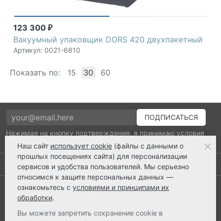
123 300
₽
Вакуумный упаковщик DORS 420 двухпакетный
Артикул: 0021-6810
Показать по:
15
30
60
Нажимая на кнопку подтверждения, я принимаю условия
политики обработки персональных данных
Наш сайт
использует cookie
(файлы с данными о
прошлых посещениях сайта) для персонализации
Выполнено заказов: 52530
сервисов и удобства пользователей. Мы серьезно
относимся к защите персональных данных —
8 800 2018-054
ознакомьтесь с
условиями и принципами их
обработки
.
ts@ts21.ru
Вы можете запретить сохранение cookie в